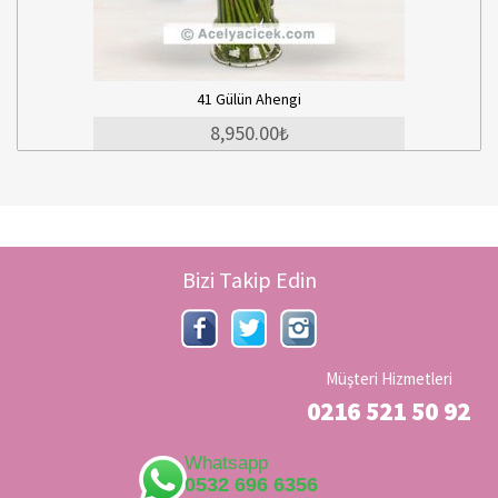
 Gülün Ahengi
Kırmızı Beya
8,950.00₺
7,9
Bizi Takip Edin
Müşteri Hizmetleri
0216 521 50 92
Whatsapp
0532 696 6356