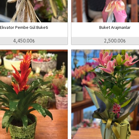
Ekvator Pembe Gül Buketi
Buket Arajmanlar
4,450.00₺
2,500.00₺