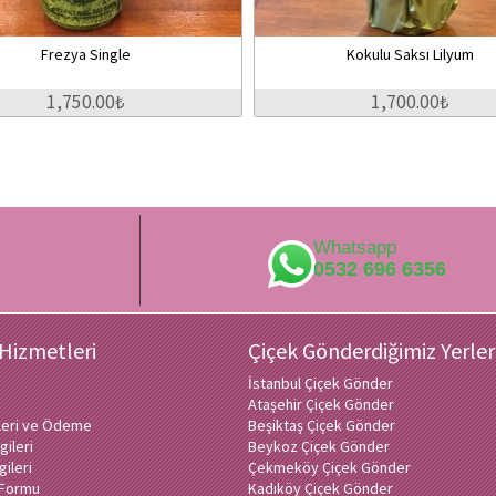
Frezya Single
Kokulu Saksı Lilyum
1,750.00₺
1,700.00₺
Whatsapp
0532 696 6356
 Hizmetleri
Çiçek Gönderdiğimiz Yerler
İstanbul Çiçek Gönder
Ataşehir Çiçek Gönder
ileri ve Ödeme
Beşiktaş Çiçek Gönder
gileri
Beykoz Çiçek Gönder
gileri
Çekmeköy Çiçek Gönder
ı Formu
Kadıköy Çiçek Gönder