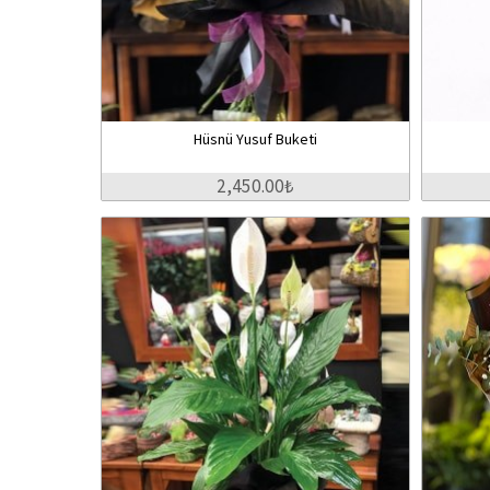
Hüsnü Yusuf Buketi
2,450.00₺