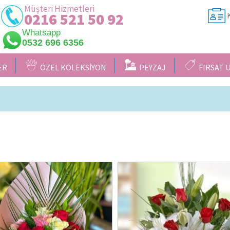
Müşteri Hizmetleri
0216 521 50 92
K
Whatsapp
0532 696 6356
ER
ÖZEL KOLEKSİYON
PEYZAJ
FIRSAT 