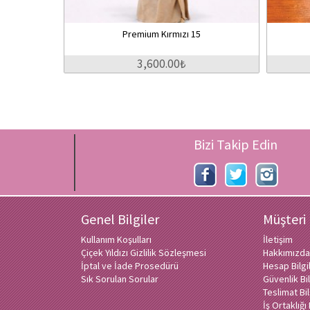
Premium Kırmızı 15
3,600.00₺
Bizi Takip Edin
Genel Bilgiler
Müşteri
Kullanım Koşulları
İletişim
Çiçek Yıldızı Gizlilik Sözleşmesi
Hakkımızda
İptal ve İade Prosedürü
Hesap Bilg
Sık Sorulan Sorular
Güvenlik Bil
Teslimat Bil
İş Ortaklığ