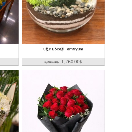
Uğur Böceği Terraryum
1,760.00₺
2,200.00₺