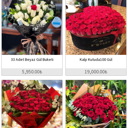
33 Adet Beyaz Gül Buketi
Kalp Kutuda100 Gül
5,950.00₺
19,000.00₺