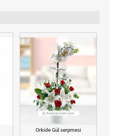
ide Gül serpmesi
Saf İlişki