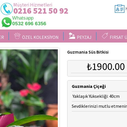
Müşteri Hizmetleri
0216 521 50 92
K
Whatsapp
0532 696 6356
ER
ÖZEL KOLEKSİYON
PEYZAJ
FIRSAT 
Guzmania Süs Bitkisi
₺1900.00
Guzmania
Çiçeği
Yaklaşık Yüksekliği: 40cm
Sevdiklerinizi mutlu etmeni