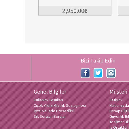
2,950.00₺
2,350.00₺
Bizi Takip Edin
Genel Bilgiler
Müşteri
Kullanım Koşulları
İletişim
Çiçek Yıldızı Gizlilik Sözleşmesi
Hakkımızda
İptal ve İade Prosedürü
Hesap Bilg
Sık Sorulan Sorular
Güvenlik Bil
Teslimat Bil
İş Ortaklığ