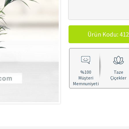
Ürün Kodu: 412
%100
Taze
Müşteri
Çiçekler
Memnuniyeti