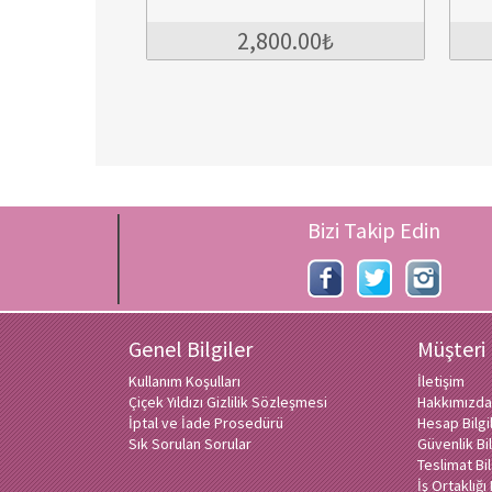
2,800.00₺
5,900.00₺
Bizi Takip Edin
Genel Bilgiler
Müşteri
Kullanım Koşulları
İletişim
Çiçek Yıldızı Gizlilik Sözleşmesi
Hakkımızda
İptal ve İade Prosedürü
Hesap Bilg
Sık Sorulan Sorular
Güvenlik Bil
Teslimat Bil
İş Ortaklığ