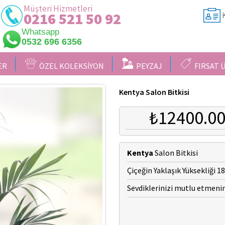
Müşteri Hizmetleri
0216 521 50 92
K
Whatsapp
0532 696 6356
ER
ÖZEL KOLEKSİYON
PEYZAJ
FIRSAT 
Kentya Salon Bitkisi
₺12400.0
Kentya
Salon Bitkisi
Çiçeğin Yaklaşık Yüksekliği 1
Sevdiklerinizi mutlu etmeni