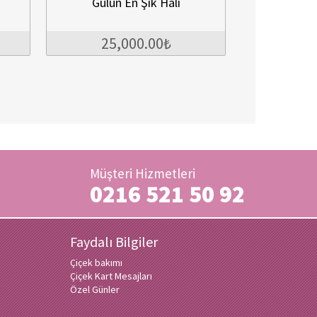
Gülün En Şık Hali
Bursa Gelin Çiçeğ
25,000.00₺
1,250.00
Müşteri Hizmetleri
0216 521 50 92
Faydalı Bilgiler
Çiçek bakımı
Çiçek Kart Mesajları
Özel Günler