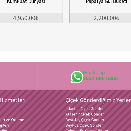
uat Dünyası
Papatya Gül Buketi
,950.00₺
2,200.00₺
Whatsapp
0532 696 6356
 Hizmetleri
Çiçek Gönderdiğimiz Yerler
İstanbul Çiçek Gönder
Ataşehir Çiçek Gönder
ileri ve Ödeme
Beşiktaş Çiçek Gönder
gileri
Beykoz Çiçek Gönder
gileri
Çekmeköy Çiçek Gönder