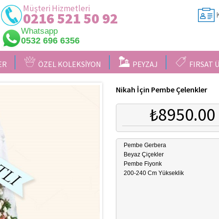
Müşteri Hizmetleri
0216 521 50 92
K
Whatsapp
0532 696 6356
ER
ÖZEL KOLEKSİYON
PEYZAJ
FIRSAT 
Nikah İçin Pembe Çelenkler
₺8950.00
Pembe Gerbera
Beyaz Çiçekler
Pembe Fiyonk
200-240 Cm Yükseklik