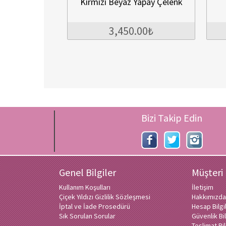
Kırmızı Beyaz Yapay Çelenk
Kumk
3,450.00₺
4
Bizi Takip Edin
Genel Bilgiler
Müşteri
Kullanım Koşulları
İletişim
Çiçek Yıldızı Gizlilik Sözleşmesi
Hakkımızda
İptal ve İade Prosedürü
Hesap Bilg
Sık Sorulan Sorular
Güvenlik Bil
Teslimat Bil