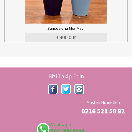
nsevieria Mor Mavi
3,400.00₺
Bizi Takip Edin
Müşteri Hizmetleri
0216 521 50 92
Whatsapp
0532 696 6356