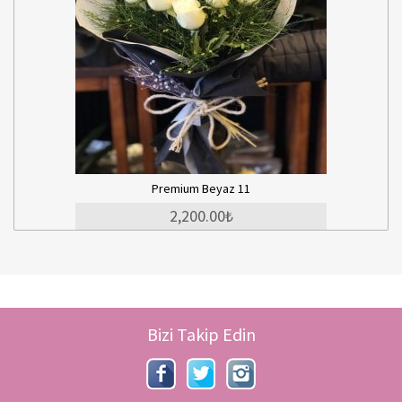
Premium Beyaz 11
Sorunsu
2,200.00₺
Bizi Takip Edin