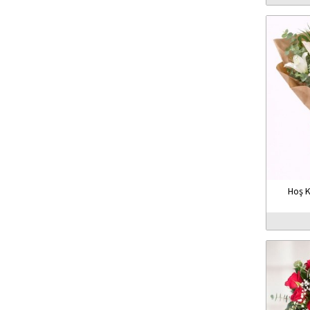
Hoş K