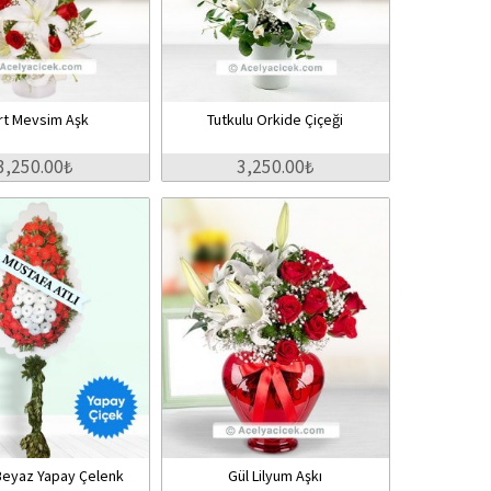
rt Mevsim Aşk
Tutkulu Orkide Çiçeği
3,250.00₺
3,250.00₺
 Beyaz Yapay Çelenk
Gül Lilyum Aşkı