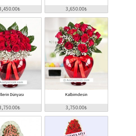
3,450.00₺
3,650.00₺
llerin Dünyası
Kalbimdesin
3,750.00₺
3,750.00₺