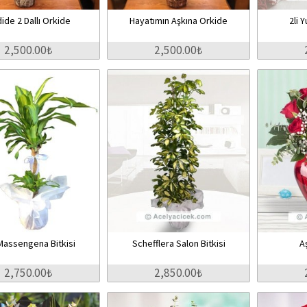
ide 2 Dallı Orkide
Hayatımın Aşkına Orkide
2li 
2,500.00₺
2,500.00₺
 Massengena Bitkisi
Schefflera Salon Bitkisi
A
2,750.00₺
2,850.00₺