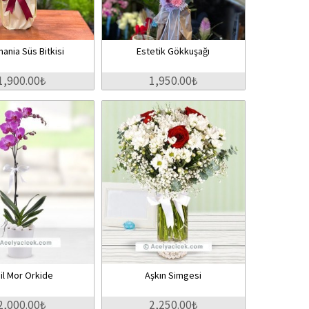
ania Süs Bitkisi
Estetik Gökkuşağı
1,900.00₺
1,950.00₺
il Mor Orkide
Aşkın Simgesi
2,000.00₺
2,250.00₺