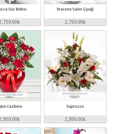
Yucca Süs Bitkisi
Dracena Salon Çiçeği
2,750.00₺
2,750.00₺
şkın Cazibesi
Süprizzzz
2,950.00₺
2,950.00₺