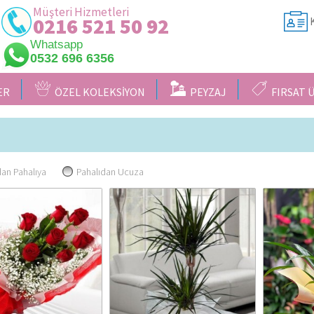
Müşteri Hizmetleri
0216 521 50 92
K
Whatsapp
0532 696 6356
ER
ÖZEL KOLEKSİYON
PEYZAJ
FIRSAT 
an Pahalıya
Pahalıdan Ucuza