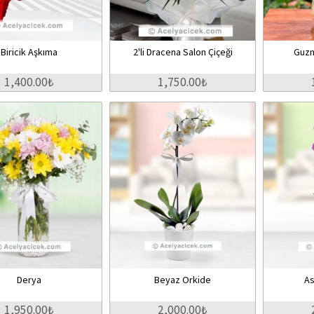
Biricik Aşkıma
2'li Dracena Salon Çiçeği
Guzm
1,400.00₺
1,750.00₺
Derya
Beyaz Orkide
As
1,950.00₺
2,000.00₺