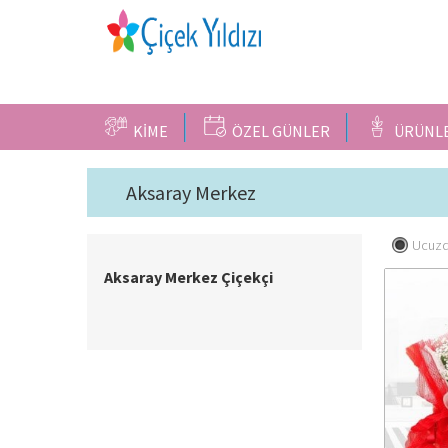
KİME
ÖZEL GÜNLER
ÜRÜNL
Aksaray Merkez
Ucuzd
Aksaray Merkez Çiçekçi