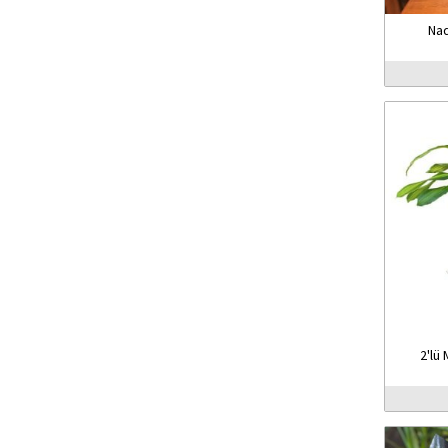
Nad
2'lü