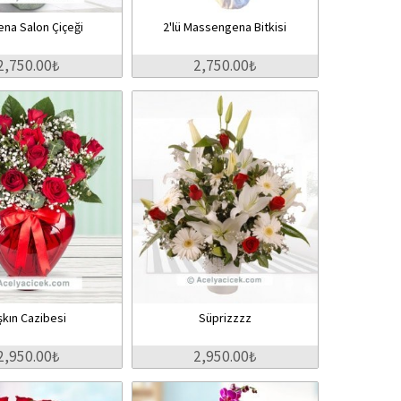
ena Salon Çiçeği
2'lü Massengena Bitkisi
2,750.00₺
2,750.00₺
şkın Cazibesi
Süprizzzz
2,950.00₺
2,950.00₺