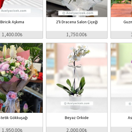
Biricik Aşkıma
2'li Dracena Salon Çiçeği
Guzm
1,400.00₺
1,750.00₺
stetik Gökkuşağı
Beyaz Orkide
As
1,950.00₺
2,000.00₺