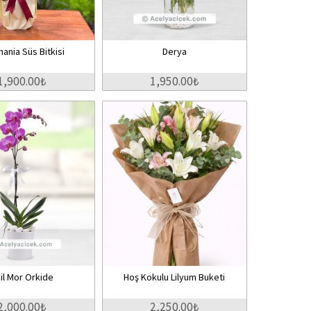
ania Süs Bitkisi
Derya
1,900.00₺
1,950.00₺
il Mor Orkide
Hoş Kokulu Lilyum Buketi
2,000.00₺
2,250.00₺