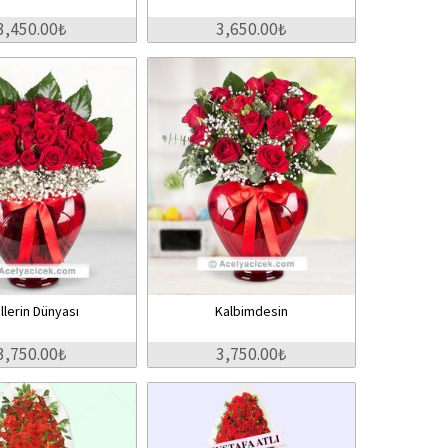
3,450.00₺
3,650.00₺
llerin Dünyası
Kalbimdesin
3,750.00₺
3,750.00₺