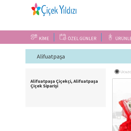
KİME
ÖZEL GÜNLER
ÜRÜNL
Alifuatpaşa
Ucuzd
Alifuatpaşa Çiçekçi, Alifuatpaşa
Çiçek Siparişi