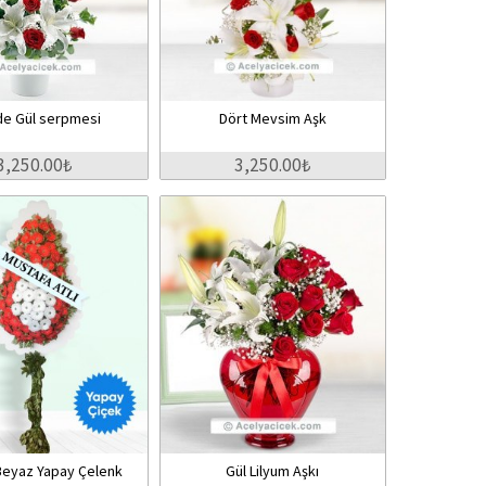
de Gül serpmesi
Dört Mevsim Aşk
3,250.00₺
3,250.00₺
 Beyaz Yapay Çelenk
Gül Lilyum Aşkı