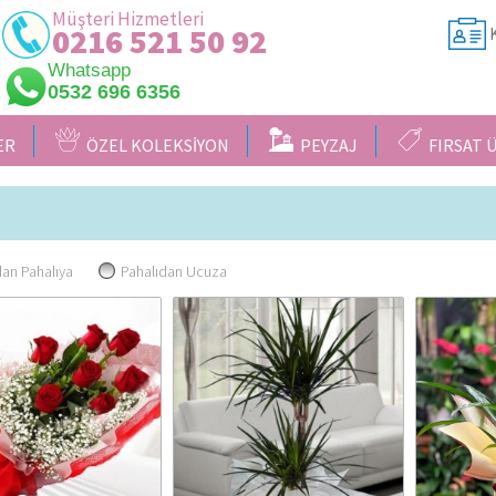
Müşteri Hizmetleri
0216 521 50 92
K
Whatsapp
0532 696 6356
ER
ÖZEL KOLEKSİYON
PEYZAJ
FIRSAT 
an Pahalıya
Pahalıdan Ucuza