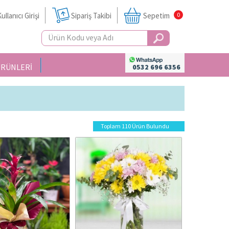
ullanıcı Girişi
Sipariş Takibi
Sepetim
0
ÜRÜNLERİ
0532 696 6356
Toplam 110 Ürün Bulundu