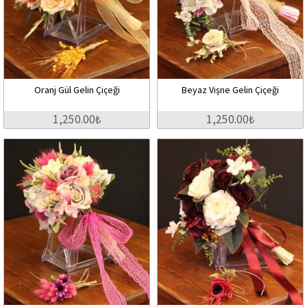
Oranj Gül Gelin Çiçeği
Beyaz Vişne Gelin Çiçeği
1,250.00₺
1,250.00₺