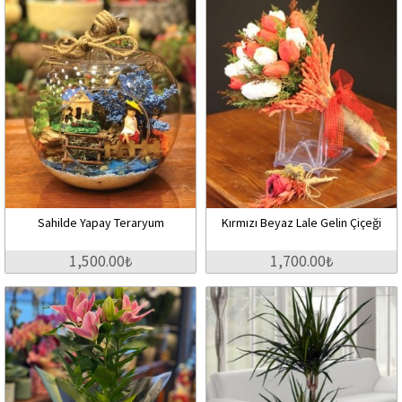
Sahilde Yapay Teraryum
Kırmızı Beyaz Lale Gelin Çiçeği
1,500.00₺
1,700.00₺