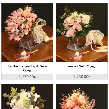
Pembe Erengül Başak Gelin
Ankara Gelin Çiçeği
Çiçeği
1,250.00₺
1,250.00₺