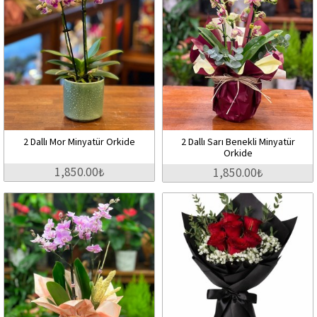
2 Dallı Mor Minyatür Orkide
2 Dallı Sarı Benekli Minyatür
Orkide
1,850.00₺
1,850.00₺