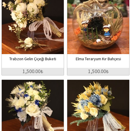
Trabzon Gelin Çiçeği Buketi
Elma Teraryum Kır Bahçesi
1,500.00₺
1,500.00₺