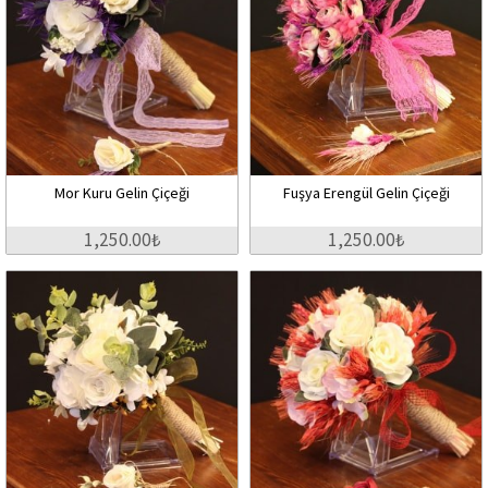
Mor Kuru Gelin Çiçeği
Fuşya Erengül Gelin Çiçeği
1,250.00₺
1,250.00₺