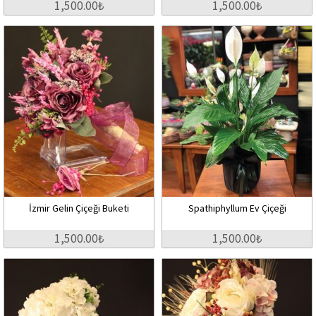
1,500.00₺
1,500.00₺
İzmir Gelin Çiçeği Buketi
Spathiphyllum Ev Çiçeği
1,500.00₺
1,500.00₺