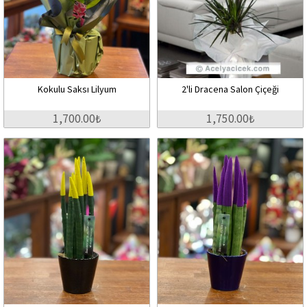
Kokulu Saksı Lilyum
2'li Dracena Salon Çiçeği
1,700.00₺
1,750.00₺