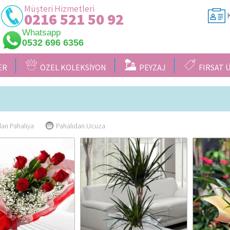
Müşteri Hizmetleri
0216 521 50 92
K
Whatsapp
0532 696 6356
ER
ÖZEL KOLEKSİYON
PEYZAJ
FIRSAT 
an Pahalıya
Pahalıdan Ucuza