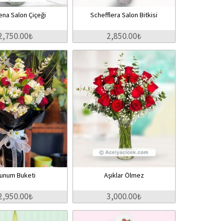
ena Salon Çiçeği
Schefflera Salon Bitkisi
2,750.00₺
2,850.00₺
unum Buketi
Aşıklar Ölmez
2,950.00₺
3,000.00₺