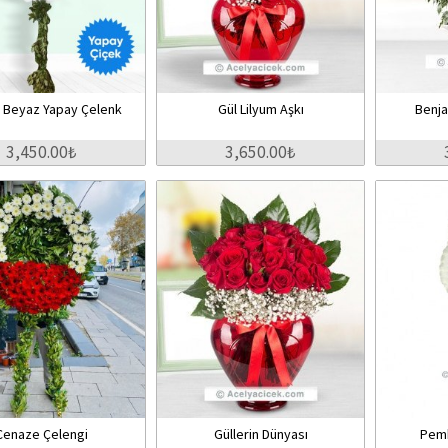
ı Beyaz Yapay Çelenk
Gül Lilyum Aşkı
Benja
3,450.00₺
3,650.00₺
Cenaze Çelengi
Güllerin Dünyası
Pemb