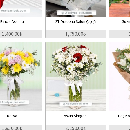
Biricik Aşkıma
2'li Dracena Salon Çiçeği
Guzm
1,400.00₺
1,750.00₺
Derya
Aşkın Simgesi
Hoş Ko
1,950.00₺
2,250.00₺