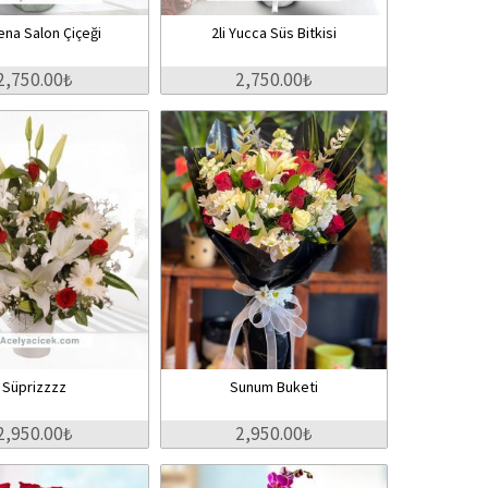
ena Salon Çiçeği
2li Yucca Süs Bitkisi
2,750.00₺
2,750.00₺
Süprizzzz
Sunum Buketi
2,950.00₺
2,950.00₺