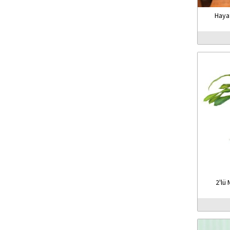
Haya
2'lü