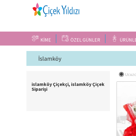
KİME
ÖZEL GÜNLER
ÜRÜNL
İslamköy
Ucuzd
islamköy Çiçekçi, islamköy Çiçek
Siparişi