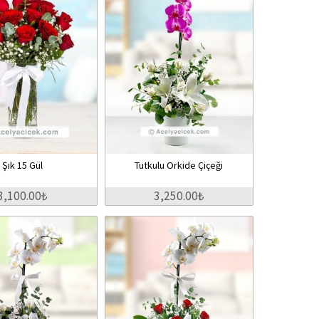
Şık 15 Gül
Tutkulu Orkide Çiçeği
3,100.00₺
3,250.00₺