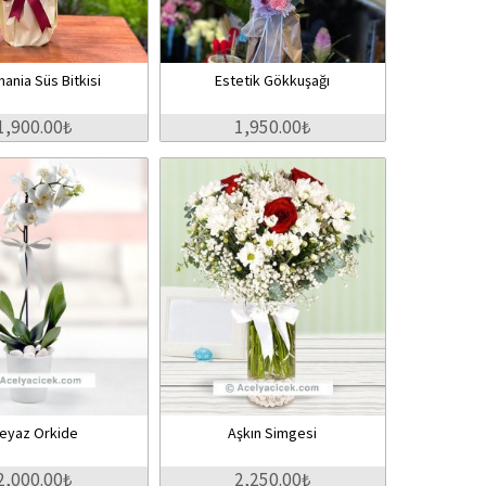
ania Süs Bitkisi
Estetik Gökkuşağı
1,900.00₺
1,950.00₺
eyaz Orkide
Aşkın Simgesi
2,000.00₺
2,250.00₺