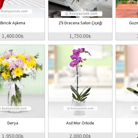
Biricik Aşkıma
2'li Dracena Salon Çiçeği
Guzm
1,400.00₺
1,750.00₺
Derya
Asil Mor Orkide
B
1,950.00₺
2,000.00₺