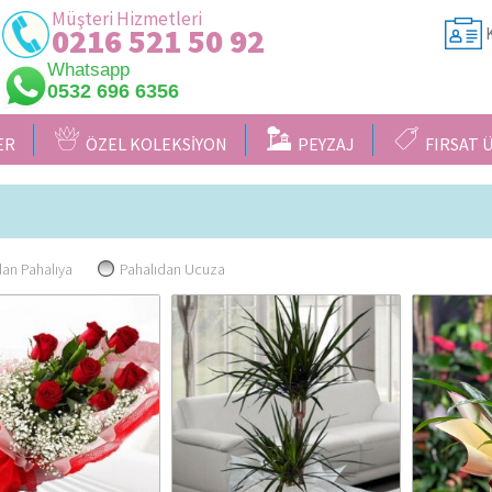
Müşteri Hizmetleri
0216 521 50 92
K
Whatsapp
0532 696 6356
ER
ÖZEL KOLEKSİYON
PEYZAJ
FIRSAT 
an Pahalıya
Pahalıdan Ucuza