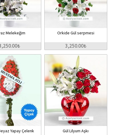
yaz Melekeğim
Orkide Gül serpmesi
3,250.00₺
3,250.00₺
 Beyaz Yapay Çelenk
Gül Lilyum Aşkı