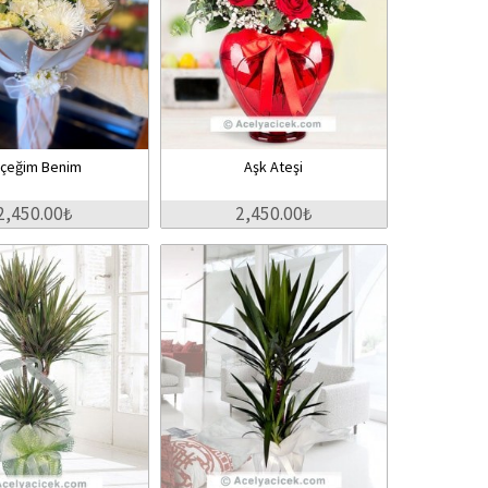
içeğim Benim
Aşk Ateşi
2,450.00₺
2,450.00₺