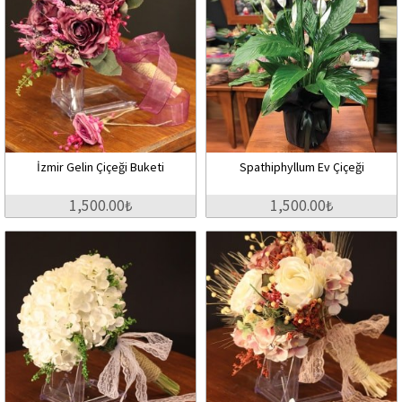
İzmir Gelin Çiçeği Buketi
Spathiphyllum Ev Çiçeği
1,500.00₺
1,500.00₺