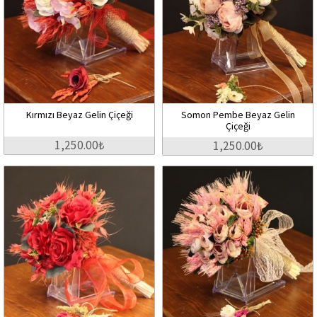
Kırmızı Beyaz Gelin Çiçeği
Somon Pembe Beyaz Gelin
Çiçeği
1,250.00₺
1,250.00₺