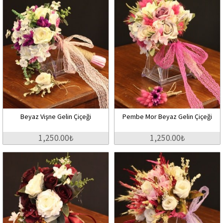
Beyaz Vişne Gelin Çiçeği
Pembe Mor Beyaz Gelin Çiçeği
1,250.00₺
1,250.00₺