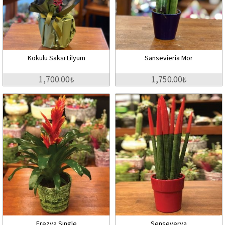
Kokulu Saksı Lilyum
Sansevieria Mor
1,700.00₺
1,750.00₺
Frezya Single
Senseverya