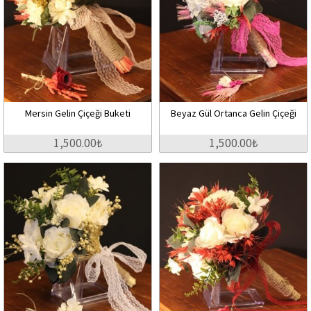
Mersin Gelin Çiçeği Buketi
Beyaz Gül Ortanca Gelin Çiçeği
1,500.00₺
1,500.00₺