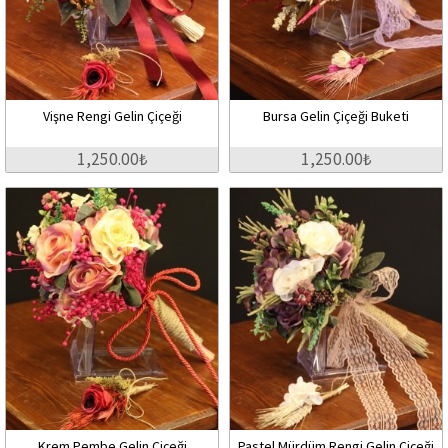
Vişne Rengi Gelin Çiçeği
Bursa Gelin Çiçeği Buketi
1,250.00₺
1,250.00₺
Krem Pembe Gelin Çiçeği
Pastel Mürdüm Rengi Gelin Çiçeği