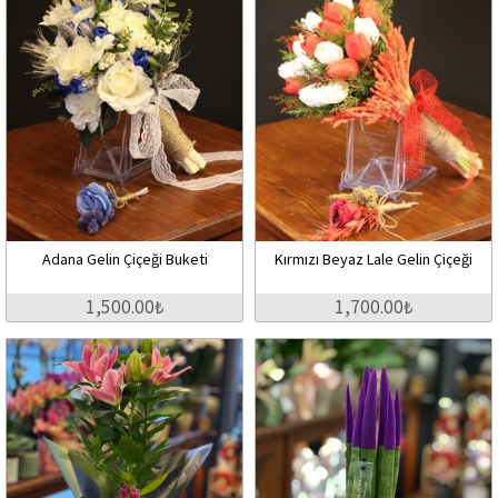
Adana Gelin Çiçeği Buketi
Kırmızı Beyaz Lale Gelin Çiçeği
1,500.00₺
1,700.00₺