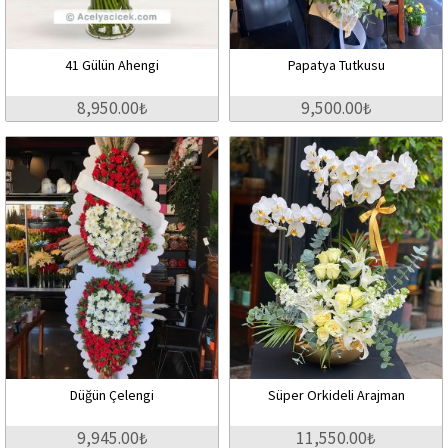
41 Gülün Ahengi
Papatya Tutkusu
8,950.00₺
9,500.00₺
Düğün Çelengi
Süper Orkideli Arajman
9,945.00₺
11,550.00₺