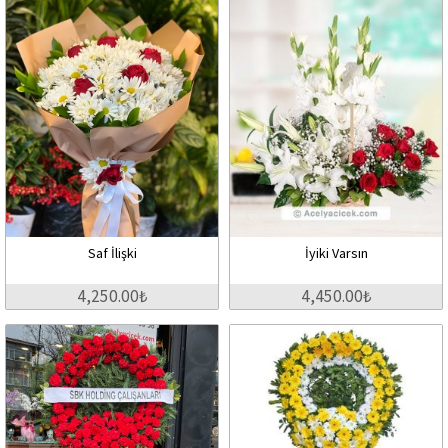
Saf İlişki
İyiki Varsın
4,250.00₺
4,450.00₺