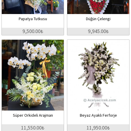
Papatya Tutkusu
Düğün Çelengi
9,500.00₺
9,945.00₺
Süper Orkideli Arajman
Beyaz Ayaklı Ferforje
11,550.00₺
11,950.00₺