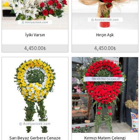
İyiki Varsın
Hırçın Aşk
4,450.00₺
4,450.00₺
Sarı Beyaz Gerbera Cenaze
Kırmızı Matem Çelengi