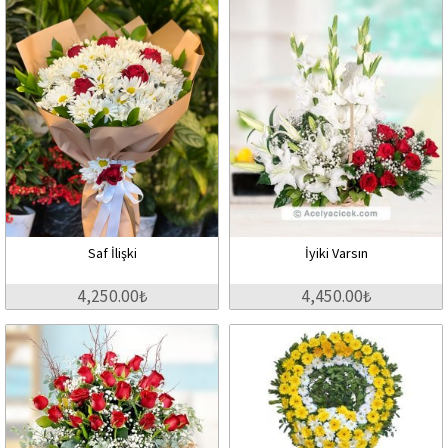
Saf İlişki
İyiki Varsın
4,250.00₺
4,450.00₺