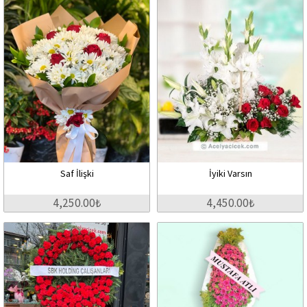
Saf İlişki
İyiki Varsın
4,250.00₺
4,450.00₺