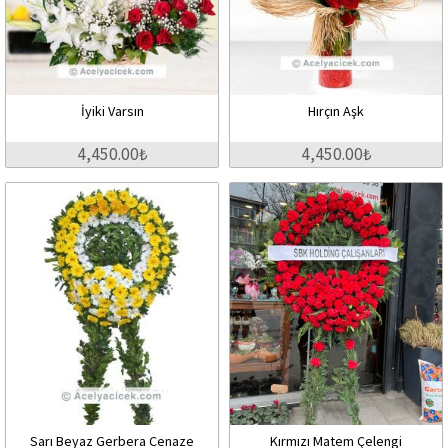
İyiki Varsın
Hırçın Aşk
4,450.00₺
4,450.00₺
Sarı Beyaz Gerbera Cenaze
Kırmızı Matem Çelengi