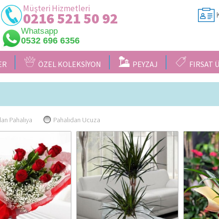
Müşteri Hizmetleri
0216 521 50 92
K
Whatsapp
0532 696 6356
ER
ÖZEL KOLEKSİYON
PEYZAJ
FIRSAT 
an Pahalıya
Pahalıdan Ucuza