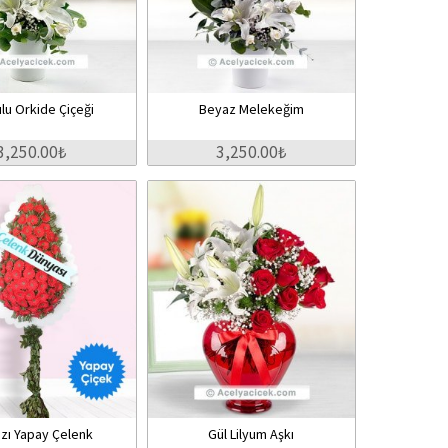
lu Orkide Çiçeği
Beyaz Melekeğim
3,250.00₺
3,250.00₺
ızı Yapay Çelenk
Gül Lilyum Aşkı