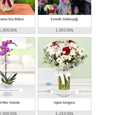
ania Süs Bitkisi
Estetik Gökkuşağı
1,900.00₺
1,950.00₺
il Mor Orkide
Aşkın Simgesi
2,000.00₺
2,250.00₺