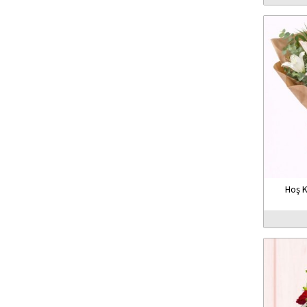
Hoş K