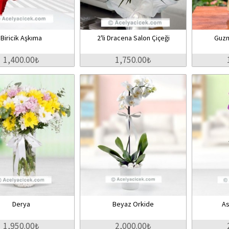
Biricik Aşkıma
2'li Dracena Salon Çiçeği
Guzm
1,400.00₺
1,750.00₺
Derya
Beyaz Orkide
As
1,950.00₺
2,000.00₺