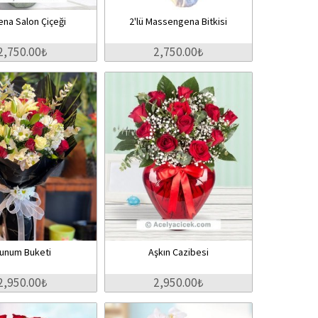
ena Salon Çiçeği
2'lü Massengena Bitkisi
2,750.00₺
2,750.00₺
unum Buketi
Aşkın Cazibesi
2,950.00₺
2,950.00₺