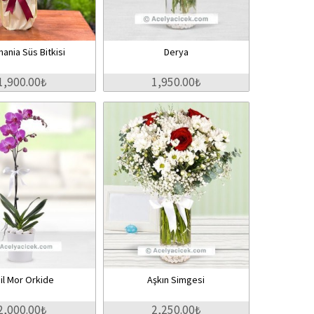
ania Süs Bitkisi
Derya
1,900.00₺
1,950.00₺
il Mor Orkide
Aşkın Simgesi
2,000.00₺
2,250.00₺