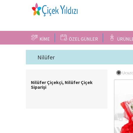
KİME
ÖZEL GÜNLER
ÜRÜNL
Nilüfer
Ucuzd
Nilüfer Çiçekçi, Nilüfer Çiçek
Siparişi