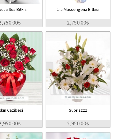
Yucca Süs Bitkisi
2'lü Massengena Bitkisi
2,750.00₺
2,750.00₺
şkın Cazibesi
Süprizzzz
2,950.00₺
2,950.00₺