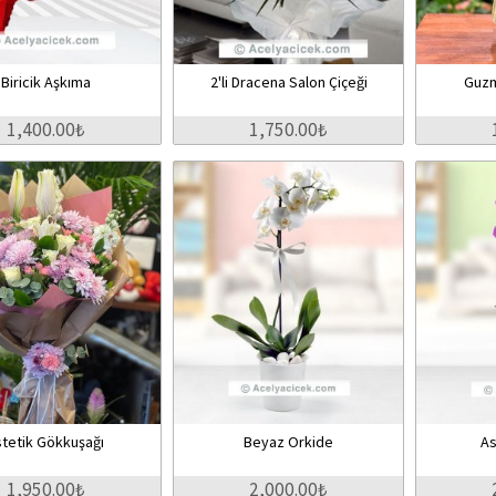
Biricik Aşkıma
2'li Dracena Salon Çiçeği
Guzm
1,400.00₺
1,750.00₺
stetik Gökkuşağı
Beyaz Orkide
As
1,950.00₺
2,000.00₺