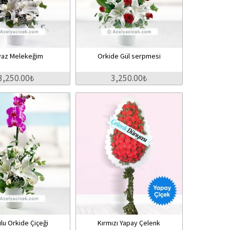
yaz Melekeğim
Orkide Gül serpmesi
3,250.00₺
3,250.00₺
lu Orkide Çiçeği
Kırmızı Yapay Çelenk