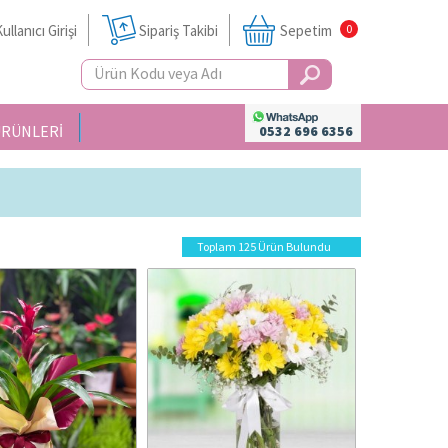
ullanıcı Girişi
Sipariş Takibi
Sepetim
0
ÜRÜNLERİ
0532 696 6356
Toplam 125 Ürün Bulundu