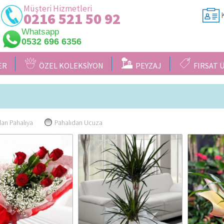
Müşteri Hizmetleri
0216 521 50 92
K
Whatsapp
0532 696 6356
ER
ÖZEL KOLEKSİYON
PEYZAJ
FIRSAT 
an Pahalıya
Pahalıdan Ucuza