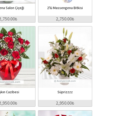
ena Salon Çiçeği
2'lü Massengena Bitkisi
2,750.00₺
2,750.00₺
şkın Cazibesi
Süprizzzz
2,950.00₺
2,950.00₺