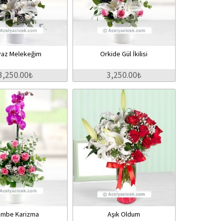
yaz Melekeğim
Orkide Gül İkilisi
3,250.00₺
3,250.00₺
mbe Karizma
Aşık Oldum