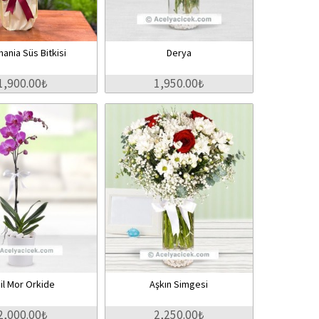
ania Süs Bitkisi
Derya
1,900.00₺
1,950.00₺
il Mor Orkide
Aşkın Simgesi
2,000.00₺
2,250.00₺