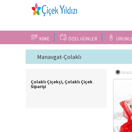
KİME
ÖZEL GÜNLER
ÜRÜNL
Manavgat-Çolaklı
Ucuzd
Çolaklı Çiçekçi, Çolaklı Çiçek
Siparişi