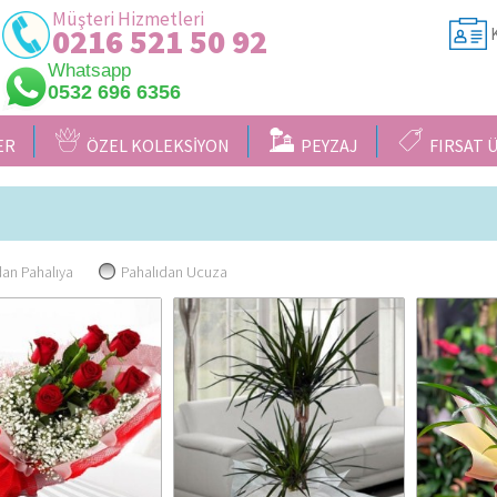
Müşteri Hizmetleri
0216 521 50 92
K
Whatsapp
0532 696 6356
ER
ÖZEL KOLEKSİYON
PEYZAJ
FIRSAT 
an Pahalıya
Pahalıdan Ucuza