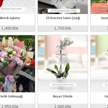
Biricik Aşkıma
2'li Dracena Salon Çiçeği
Guzm
1,400.00₺
1,750.00₺
stetik Gökkuşağı
Beyaz Orkide
As
1,950.00₺
2,000.00₺