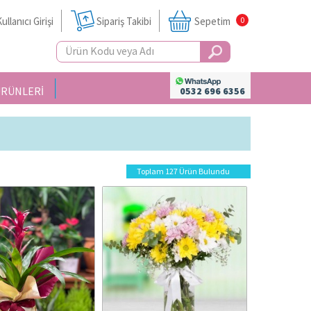
ullanıcı Girişi
Sipariş Takibi
Sepetim
0
ÜRÜNLERİ
0532 696 6356
Toplam 127 Ürün Bulundu