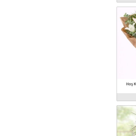
Hoş K